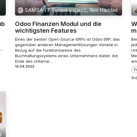
SAMSA-IT Tunisia s.u.a.r.l., Rim Haddad
ub
Odoo Finanzen Modul und die
W
wichtigsten Features
m
Eines der besten Open-Source-ERPs ist Odoo ERP, das
Be
gegenüber anderen Managementlösungen Vorteile in
je
..
Bezug auf die Funktionsweise des
Un
Buchhaltungssystems eines Unternehmens bietet. Am
Me
Ende des Unterne...
and
13.04.2023
F
11.
d