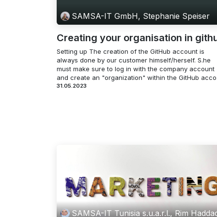
SAMSA-IT GmbH, Stephanie Speiser
Creating your organisation in gith
Setting up The creation of the GitHub account is
always done by our customer himself/herself. S.he
must make sure to log in with the company account
and create an "organization" within the GitHub acco.
31.05.2023
SAMSA-IT Tunisia s.u.a.r.l., Rim Hadda