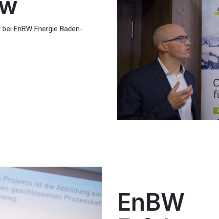
ew
er bei EnBW Energie Baden-
EnBW