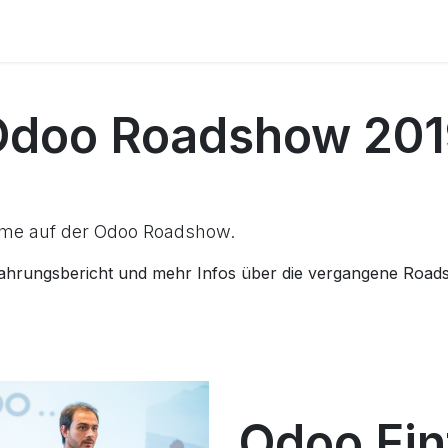
ome
Pakete
Referenzen
Services
Über uns
Odoo Roadshow 201
ahme auf der Odoo Roadshow.
rfahrungsbericht und mehr Infos über die vergangene Road
Odoo Ein