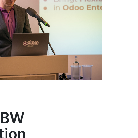
EnBW
tion