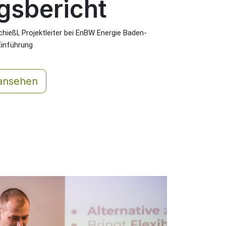
gsbericht
hießl, Projektleiter bei EnBW Energie Baden-
inführung  
ansehen